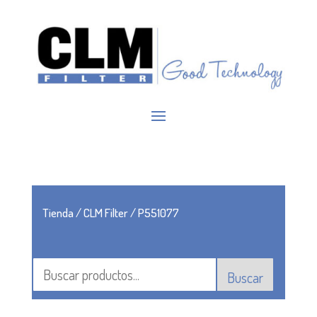
Tienda
/
CLM Filter
/ P551077
Buscar