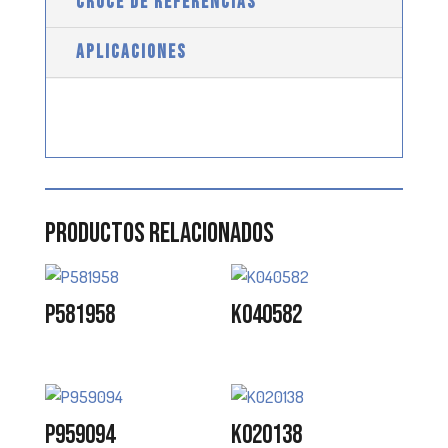
CRUCE DE REFERENCIAS
APLICACIONES
Productos relacionados
P581958
K040582
P959094
K020138