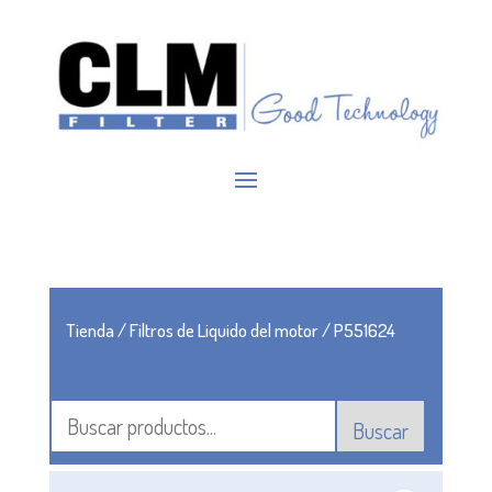
Tienda
/
Filtros de Liquido del motor
/ P551624
Buscar