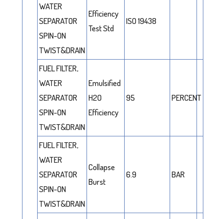
WATER
Efficiency
SEPARATOR
ISO 19438
Test Std
SPIN-ON
TWIST&DRAIN
FUEL FILTER,
WATER
Emulsified
SEPARATOR
H2O
95
PERCENT
SPIN-ON
Efficiency
TWIST&DRAIN
FUEL FILTER,
WATER
Collapse
SEPARATOR
6.9
BAR
Burst
SPIN-ON
TWIST&DRAIN