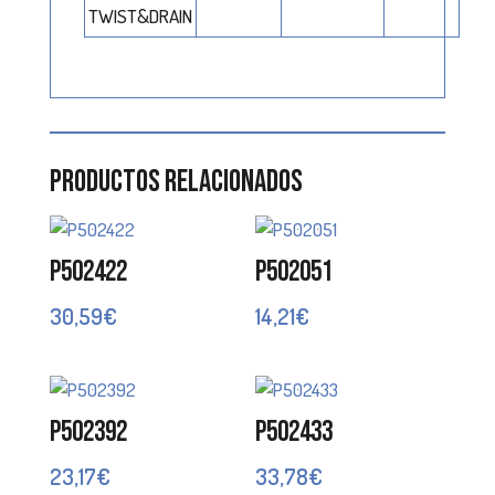
TWIST&DRAIN
Productos relacionados
P502422
P502051
30,59
€
14,21
€
P502392
P502433
23,17
€
33,78
€