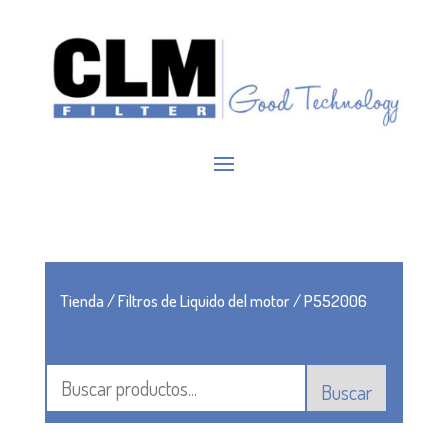
Tienda
/
Filtros de Liquido del motor
/ P552006
Buscar