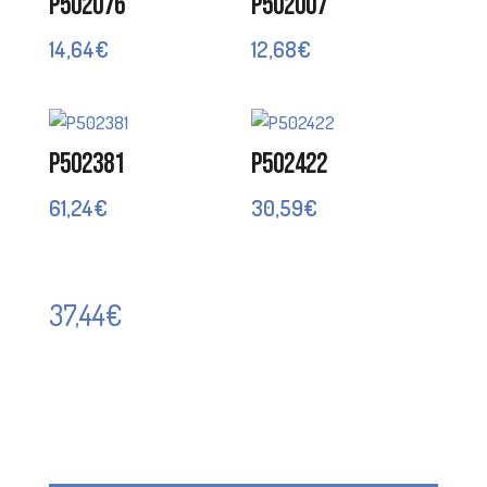
P502076
P502007
14,64
€
12,68
€
P502381
P502422
61,24
€
30,59
€
37,44
€