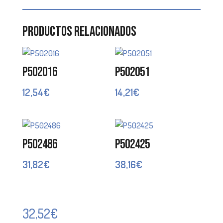
Productos relacionados
P502016
P502051
12,54
€
14,21
€
P502486
P502425
31,82
€
38,16
€
32,52
€