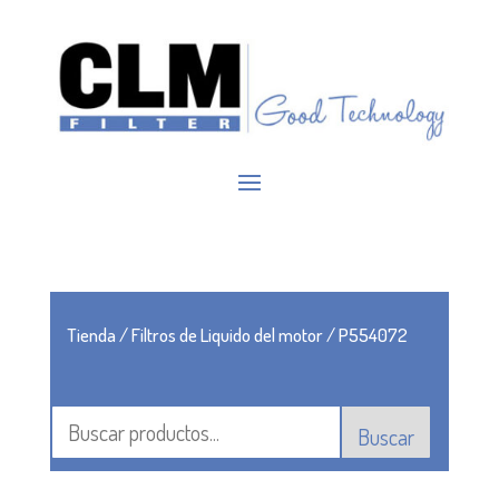
Tienda
/
Filtros de Liquido del motor
/ P554072
Buscar