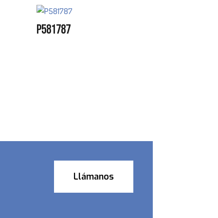
P581787
Llámanos