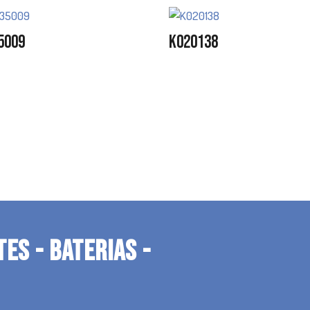
5009
K020138
TES - BATERIAS -