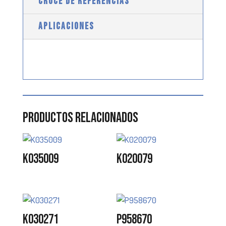
CRUCE DE REFERENCIAS
APLICACIONES
Productos relacionados
K035009
K020079
K030271
P958670