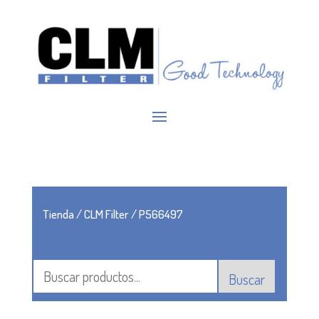
Tienda
/
CLM Filter
/ P566497
Buscar