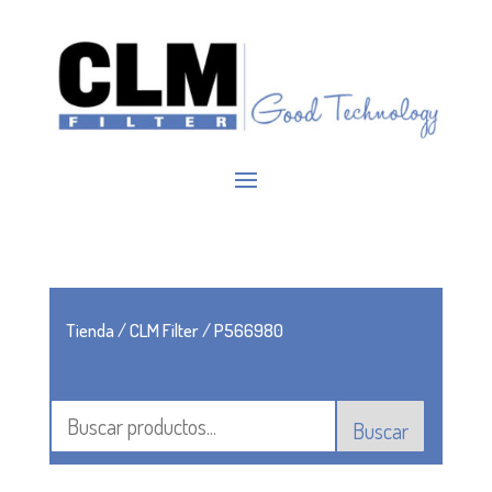
Tienda
/
CLM Filter
/ P566980
Buscar