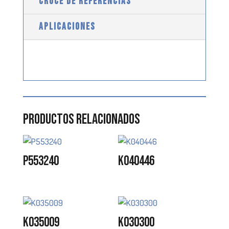
CRUCE DE REFERENCIAS
APLICACIONES
Productos relacionados
P553240
K040446
K035009
K030300