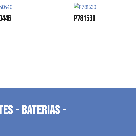
0446
P781530
TES - BATERIAS -