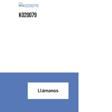
K020079
Llámanos