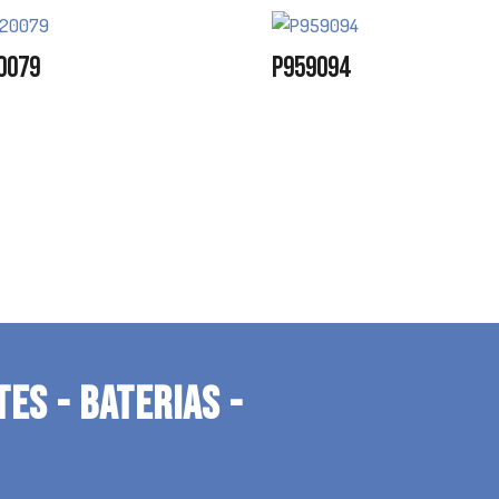
0079
P959094
TES - BATERIAS -