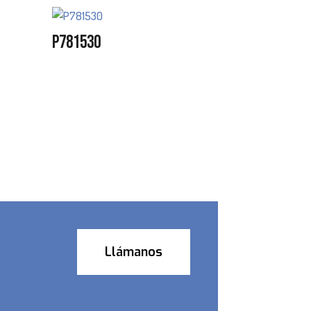
P781530
Llámanos