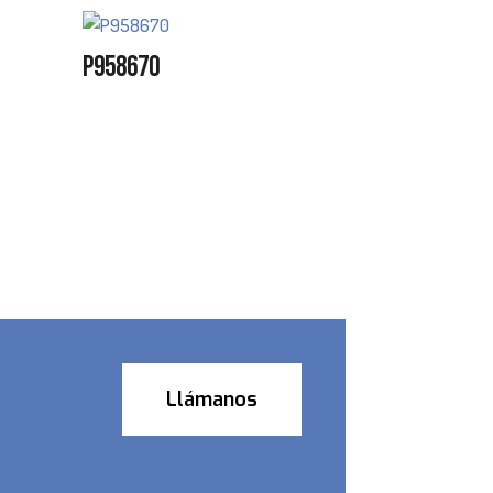
P958670
Llámanos