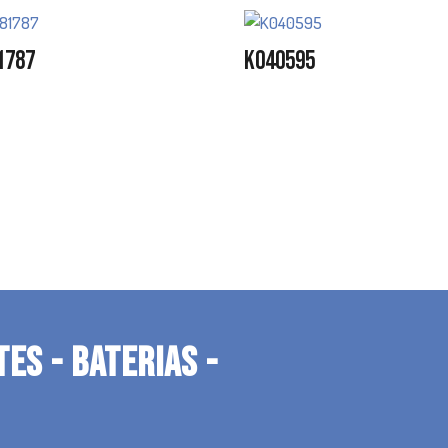
1787
K040595
TES - BATERIAS -