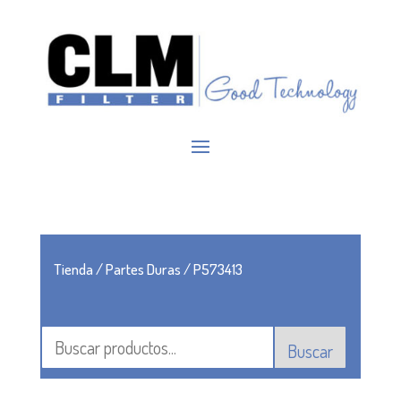
Tienda
/
Partes Duras
/ P573413
Buscar