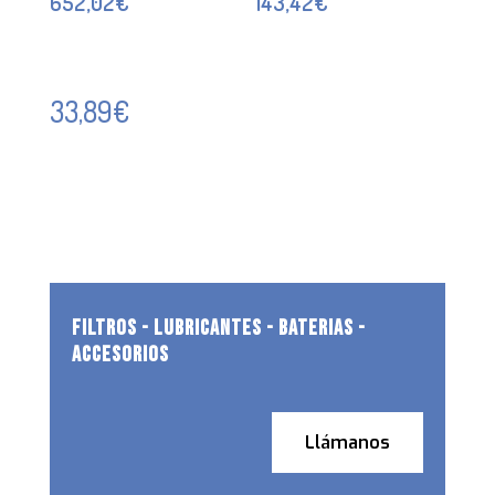
652,02
€
143,42
€
33,89
€
FILTROS - LUBRICANTES - BATERIAS -
ACCESORIOS
Llámanos