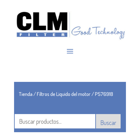
Tienda
/
Filtros de Liquido del motor
/ P576918
Buscar