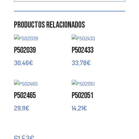
Productos relacionados
P502039
P502433
30,46
€
33,78
€
P502465
P502051
29,11
€
14,21
€
61,53
€