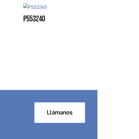
P553240
Llámanos