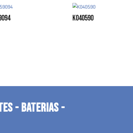
9094
K040590
TES - BATERIAS -