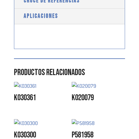
CRUCE DE REFERENCIAS
APLICACIONES
Productos relacionados
K030361
K020079
K030300
P581958