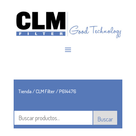
Tienda
/
CLM Filter
/ P614476
Buscar