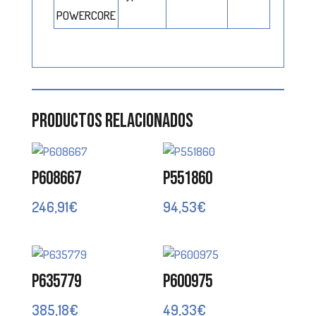
POWERCORE
Productos relacionados
P608667
P551860
246,91
€
94,53
€
P635779
P600975
385,18
€
49,33
€