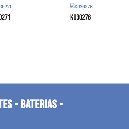
0271
K030276
TES - BATERIAS -