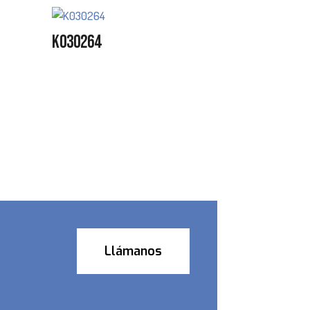
K030264
Llámanos