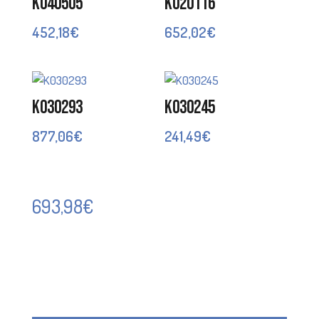
K040505
K020116
452,18
€
652,02
€
K030293
K030245
877,06
€
241,49
€
693,98
€