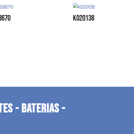
8670
K020138
TES - BATERIAS -