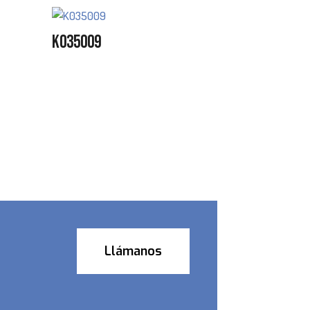
K035009
Llámanos