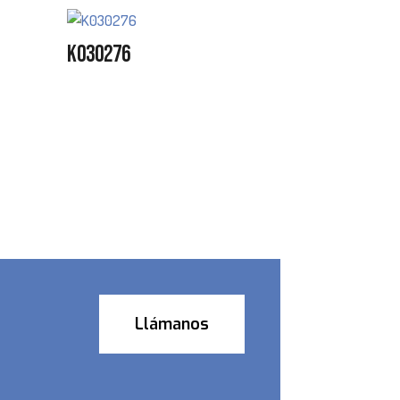
K030276
Llámanos