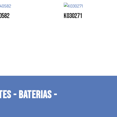
0582
K030271
TES - BATERIAS -