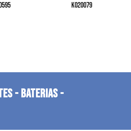
0595
K020079
TES - BATERIAS -