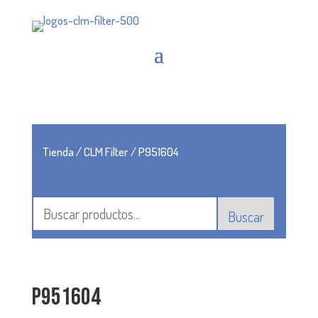
Tienda
/
CLM Filter
/ P951604
Buscar
P951604