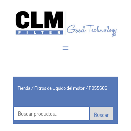
Tienda
/
Filtros de Liquido del motor
/ P955606
Buscar