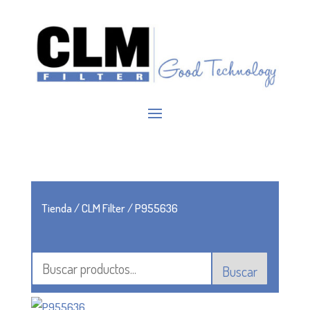
Tienda
/
CLM Filter
/ P955636
Buscar