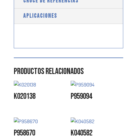
CRUCE DE REFERENCIAS
APLICACIONES
Productos relacionados
K020138
P959094
P958670
K040582