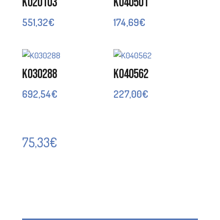
K020103
K040501
551,32
€
174,69
€
K030288
K040562
692,54
€
227,00
€
75,33
€