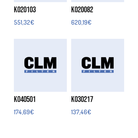
K020103
K020082
551,32
€
620,19
€
K040501
K030217
174,69
€
137,46
€