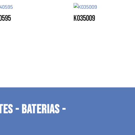
0595
K035009
TES - BATERIAS -