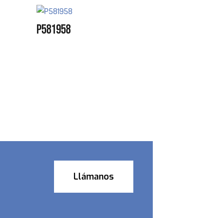
P581958
Llámanos