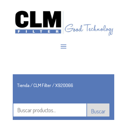
Tienda
/
CLM Filter
/ X920066
Buscar