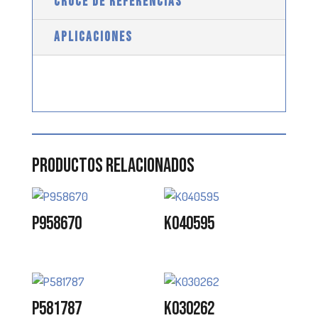
CRUCE DE REFERENCIAS
APLICACIONES
Productos relacionados
P958670
K040595
P581787
K030262