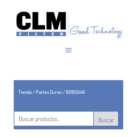
Tienda
/
Partes Duras
/ B085046
Buscar