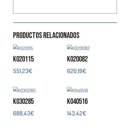
Productos relacionados
K020115
K020082
551,23
€
620,19
€
K030285
K040516
688,43
€
143,42
€