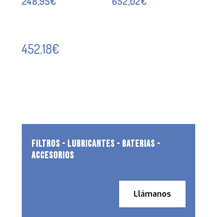
248,95
€
652,02
€
452,18
€
FILTROS - LUBRICANTES - BATERIAS -
ACCESORIOS
Llámanos