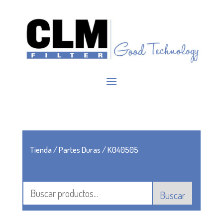
Tienda
/
Partes Duras
/ K040505
Buscar