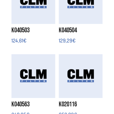
K040503
K040504
124,61
€
129,29
€
K040563
K020116