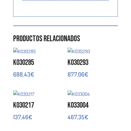
Productos relacionados
K030285
K030293
688,43
€
877,06
€
K030217
K033004
137,46
€
467,35
€