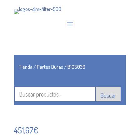
Tienda
/
Partes Duras
/ B105036
Buscar
451,67
€