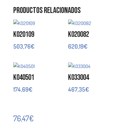
Productos relacionados
K020109
K020082
503,76
€
620,19
€
K040501
K033004
174,69
€
467,35
€
76,47
€