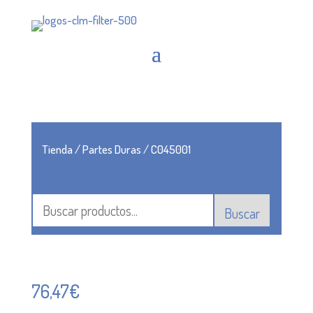
Tienda
/
Partes Duras
/ C045001
Buscar
76,47
€