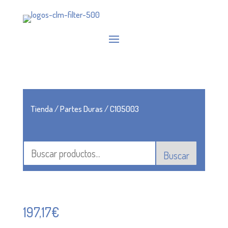
Tienda
/
Partes Duras
/ C105003
Buscar
197,17
€