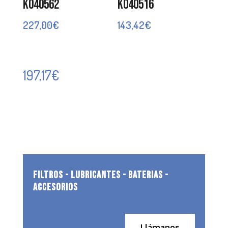
K040562
K040516
227,00
€
143,42
€
197,17
€
FILTROS - LUBRICANTES - BATERIAS -
ACCESORIOS
Llámanos