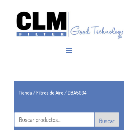
Tienda
/
Filtros de Aire
/ DBA5034
Buscar