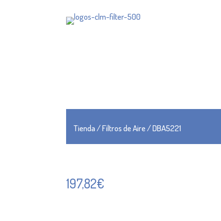
Tienda
/
Filtros de Aire
/ DBA5221
197,82
€