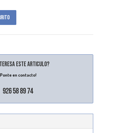
rrito
nteresa este articulo?
¡Ponte en contacto!
926 58 89 74