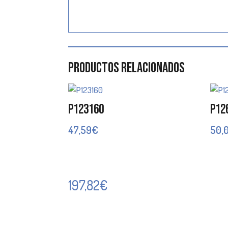
Productos relacionados
P123160
P12
47,59
€
50,
197,82
€