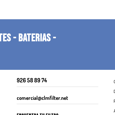
TES - BATERIAS -
926 58 89 74
comercial@clmfilter.net