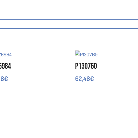
6984
P130760
08
€
62,46
€