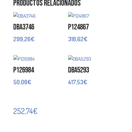
Productos relacionados
DBA3746
P124867
299,26
€
318,62
€
P126984
DBA5293
50,08
€
417,53
€
252,74
€