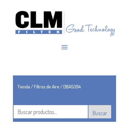
Tienda
/
Filtros de Aire
/ DBA5394
Buscar