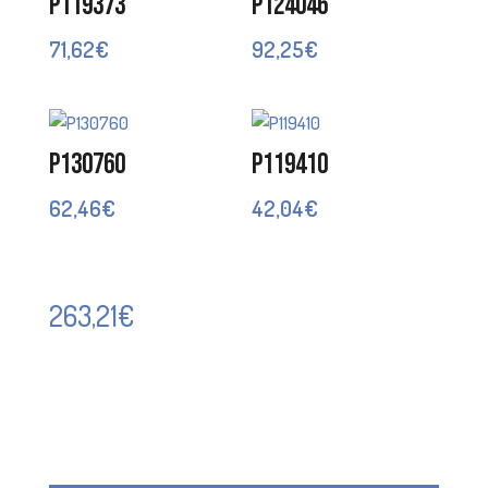
P119373
P124046
71,62
€
92,25
€
P130760
P119410
62,46
€
42,04
€
263,21
€