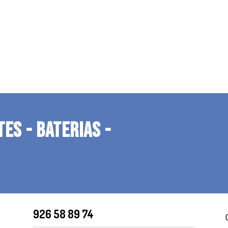
TES - BATERIAS -
926 58 89 74