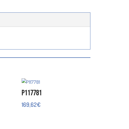
P117781
169,62
€