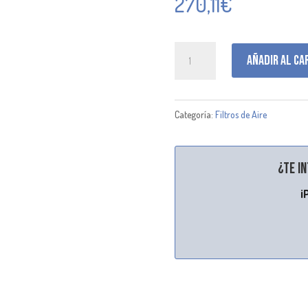
270,11
€
DBA7041
Añadir al ca
cantidad
Categoría:
Filtros de Aire
¿Te i
¡