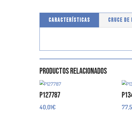
CARACTERÍSTICAS
CRUCE DE
Productos relacionados
P127787
P13
40,01
€
77,