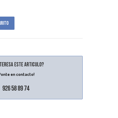
rrito
nteresa este articulo?
Ponte en contacto!
926 58 89 74