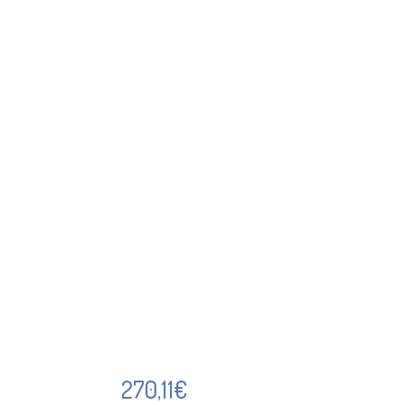
270,11
€