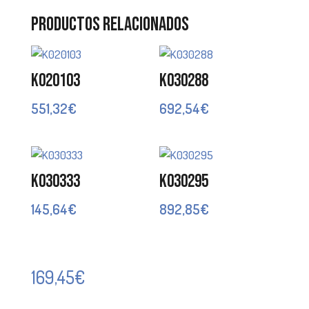
Productos relacionados
K020103
K030288
551,32
€
692,54
€
K030333
K030295
145,64
€
892,85
€
169,45
€