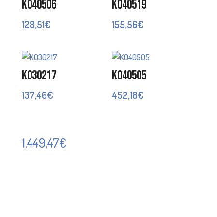
K040506
K040519
128,51
€
155,56
€
K030217
K040505
137,46
€
452,18
€
1.449,47
€