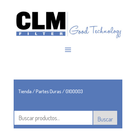
Tienda
/
Partes Duras
/ G100003
Buscar