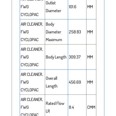
Outlet
FWG
101.6
MM
Diameter
CYCLOPAC
AIR CLEANER,
Body
FWG
Diameter
258.83
MM
CYCLOPAC
Maximum
AIR CLEANER,
FWG
Body Length
309.37
MM
CYCLOPAC
AIR CLEANER,
Overall
FWG
456.69
MM
Length
CYCLOPAC
AIR CLEANER,
Rated Flow
FWG
8.4
CMM
LR
CYCLOPAC