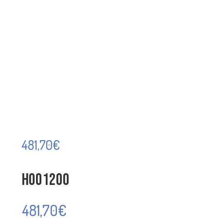
481,70
€
H001200
481,70
€