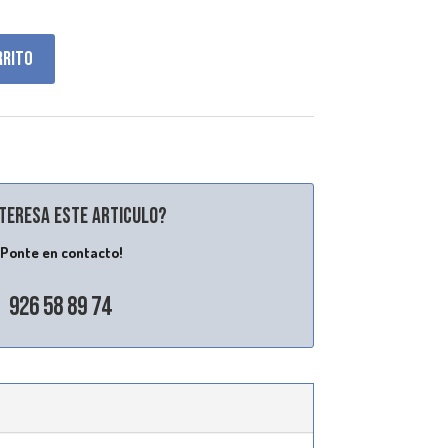
rrito
nteresa este articulo?
¡Ponte en contacto!
926 58 89 74