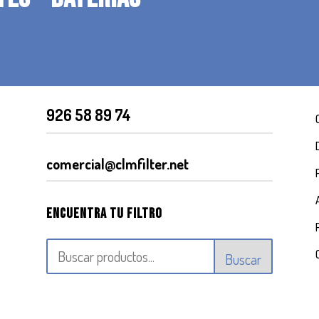
926 58 89 74
comercial@clmfilter.net
Encuentra tu filtro
Buscar