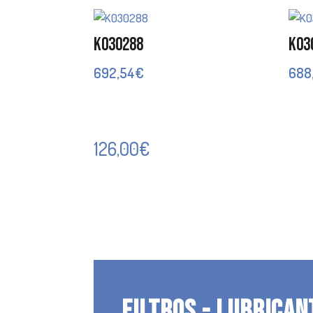
K030288
K03
692,54
€
688
126,00
€
FILTROS - LUBRICAN