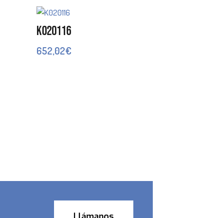
K020116
652,02
€
Llámanos