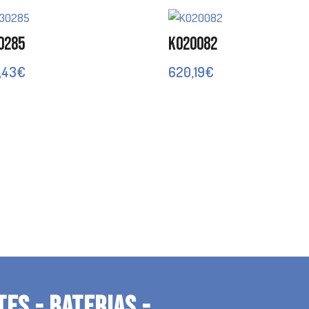
0285
K020082
,43
€
620,19
€
TES - BATERIAS -