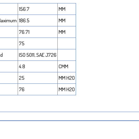
156.7
MM
 Maximum
186.5
MM
76.71
MM
75
td
ISO 5011, SAE J726
4.8
CMM
25
MM H2O
76
MM H2O