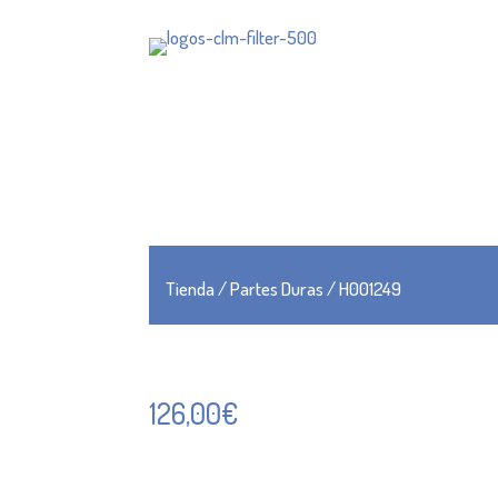
Tienda
/
Partes Duras
/ H001249
126,00
€