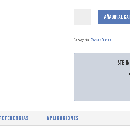
H001249
Añadir al ca
cantidad
Categoría:
Partes Duras
¿Te i
 REFERENCIAS
APLICACIONES