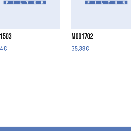
1503
M001702
74
€
35,38
€