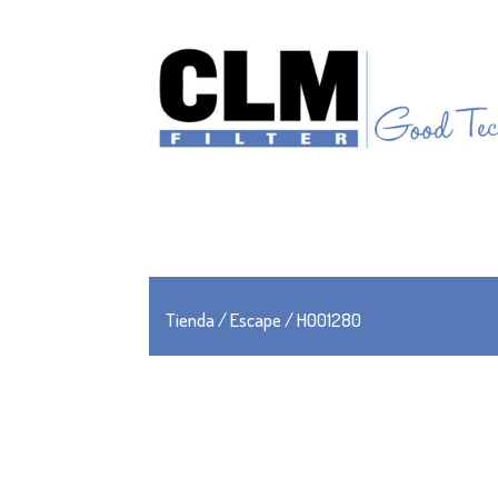
Tienda
/
Escape
/ H001280