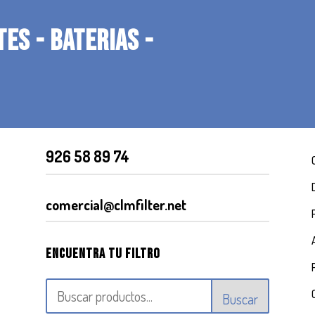
TES - BATERIAS -
926 58 89 74
comercial@clmfilter.net
Encuentra tu filtro
Buscar