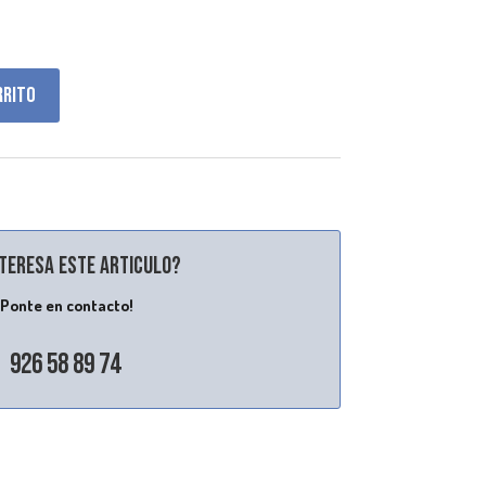
rrito
nteresa este articulo?
¡Ponte en contacto!
926 58 89 74