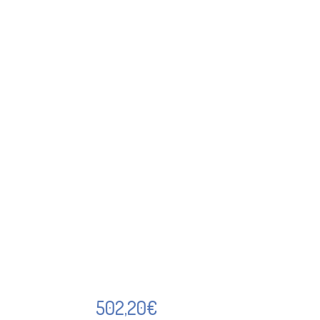
502,20
€