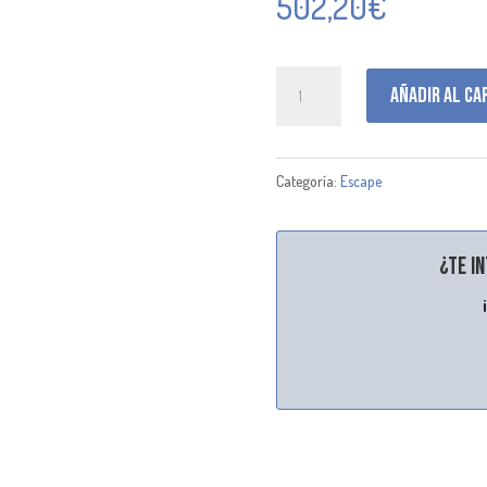
502,20
€
H001280
Añadir al ca
cantidad
Categoría:
Escape
¿Te i