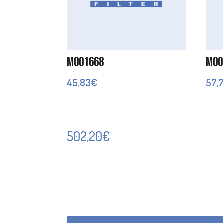
M001668
M00
45,83
€
57,
502,20
€