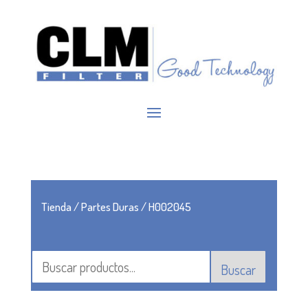
Tienda
/
Partes Duras
/ H002045
Buscar