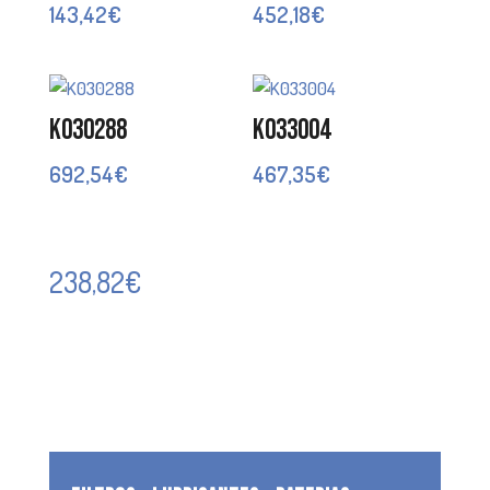
143,42
€
452,18
€
K030288
K033004
692,54
€
467,35
€
238,82
€