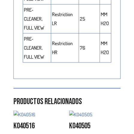
PRE-
Restriction
MM
CLEANER,
25
LR
H2O
FULL VIEW
PRE-
Restriction
MM
CLEANER,
76
HR
H2O
FULL VIEW
Productos relacionados
K040516
K040505