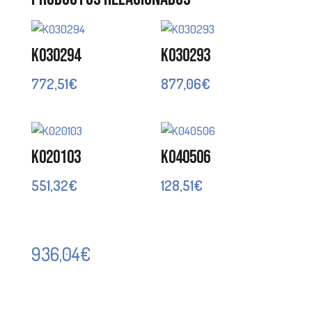
K030294
K030293
772,51
€
877,06
€
K020103
K040506
551,32
€
128,51
€
936,04
€