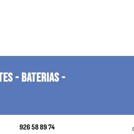
TES - BATERIAS -
926 58 89 74