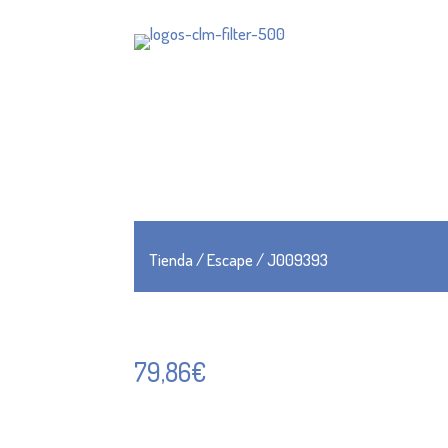
Tienda
/
Escape
/ J009393
79,86
€