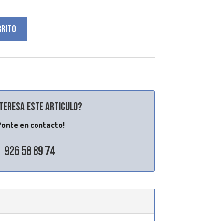
rrito
nteresa este articulo?
Ponte en contacto!
926 58 89 74