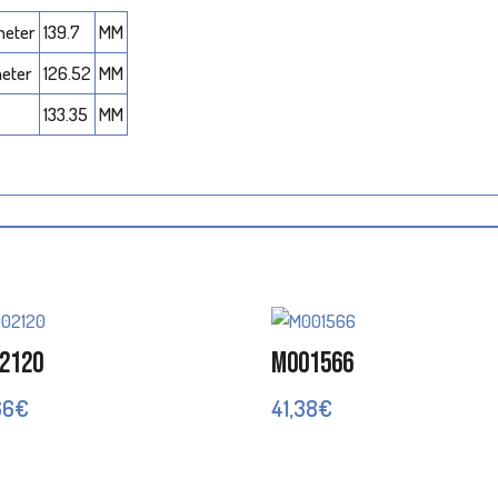
meter
139.7
MM
meter
126.52
MM
133.35
MM
2120
M001566
66
€
41,38
€