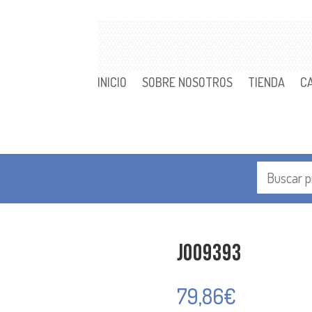
INICIO
SOBRE NOSOTROS
TIENDA
C
J009393
79,86
€