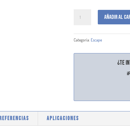
J009393
Añadir al ca
cantidad
Categoría:
Escape
¿Te i
¡
 REFERENCIAS
APLICACIONES