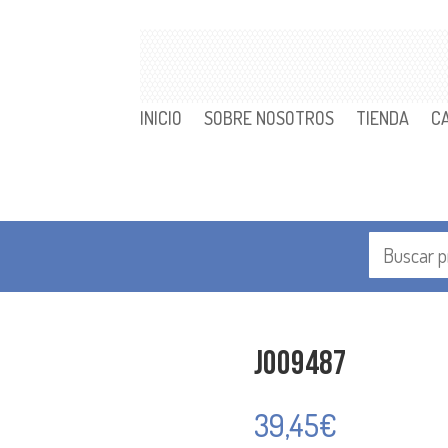
INICIO
SOBRE NOSOTROS
TIENDA
C
J009487
39,45
€