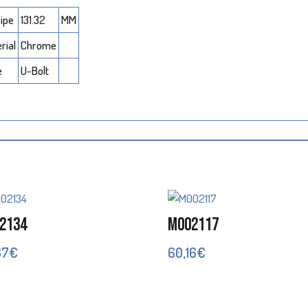
ipe
131.32
MM
rial
Chrome
e
U-Bolt
2134
M002117
67
€
60,16
€