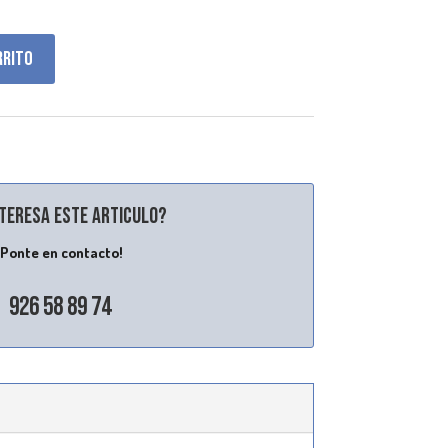
rrito
nteresa este articulo?
¡Ponte en contacto!
926 58 89 74