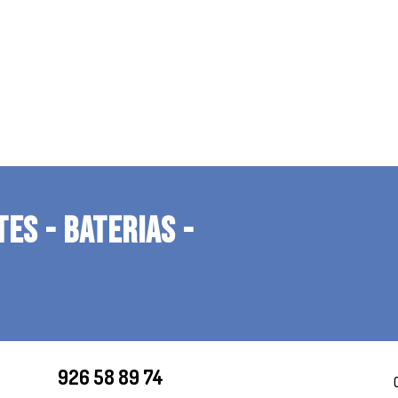
TES - BATERIAS -
926 58 89 74