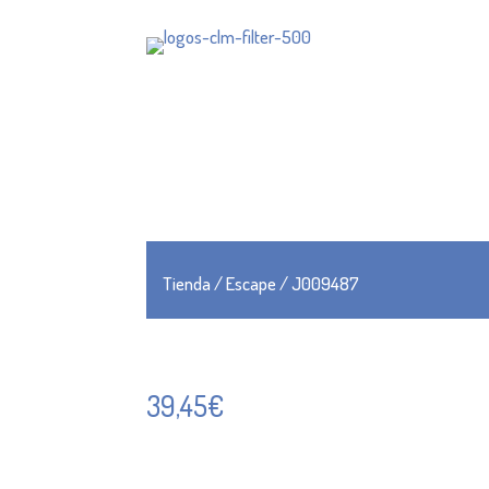
Tienda
/
Escape
/ J009487
39,45
€