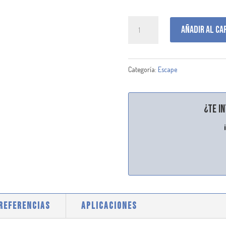
J009487
Añadir al ca
cantidad
Categoría:
Escape
¿Te i
 REFERENCIAS
APLICACIONES