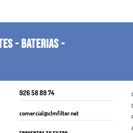
TES - BATERIAS -
926 58 89 74
comercial@clmfilter.net