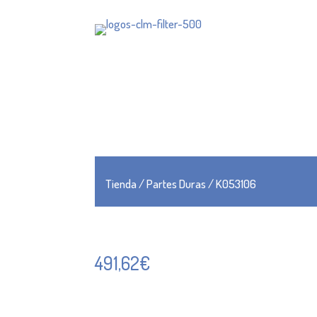
Tienda
/
Partes Duras
/ K053106
491,62
€