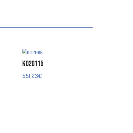
K020115
551,23
€