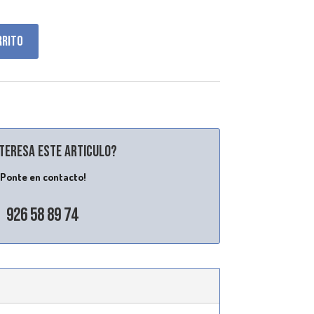
rrito
nteresa este articulo?
¡Ponte en contacto!
926 58 89 74