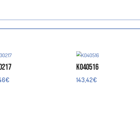
0217
K040516
,46
€
143,42
€