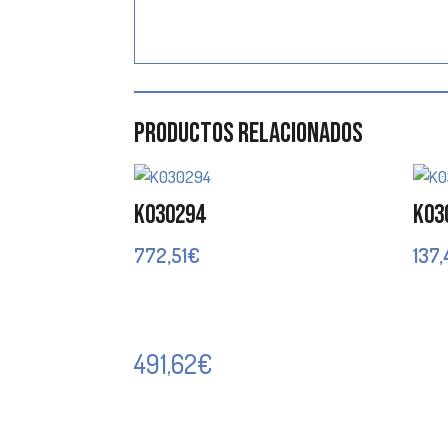
Productos relacionados
K030294
K03
772,51
€
137
491,62
€