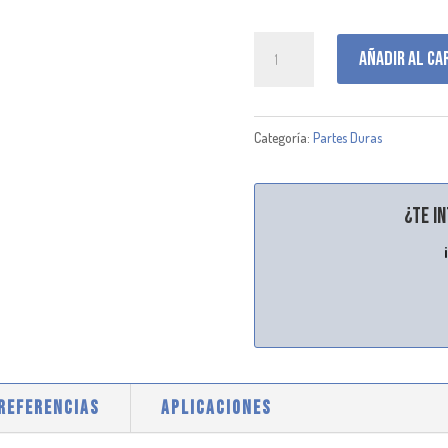
K053106
Añadir al ca
cantidad
Categoría:
Partes Duras
¿Te i
 REFERENCIAS
APLICACIONES