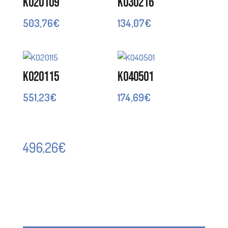
K020109
K030216
503,76
€
134,07
€
K020115
K040501
551,23
€
174,69
€
496,26
€