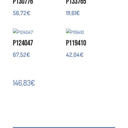
P130776
P133765
56,72
€
111,61
€
P124047
P119410
67,52
€
42,04
€
146,83
€